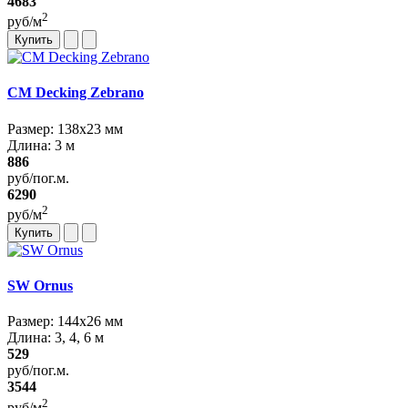
4683
2
руб/м
Купить
CM Decking Zebrano
Размер: 138х23 мм
Длина: 3 м
886
руб/пог.м.
6290
2
руб/м
Купить
SW Ornus
Размер: 144х26 мм
Длина: 3, 4, 6 м
529
руб/пог.м.
3544
2
руб/м