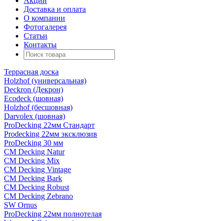
Акции
Доставка и оплата
О компании
Фотогалерея
Статьи
Контакты
Террасная доска
Holzhof (универсальная)
Deckron (Декрон)
Ecodeck (шовная)
Holzhof (бесшовная)
Darvolex (шовная)
ProDecking 22мм Стандарт
Prodecking 22мм эксклюзив
ProDecking 30 мм
CM Decking Natur
CM Decking Mix
CM Decking Vintage
CM Decking Bark
CM Decking Robust
CM Decking Zebrano
SW Ornus
ProDecking 22мм полнотелая