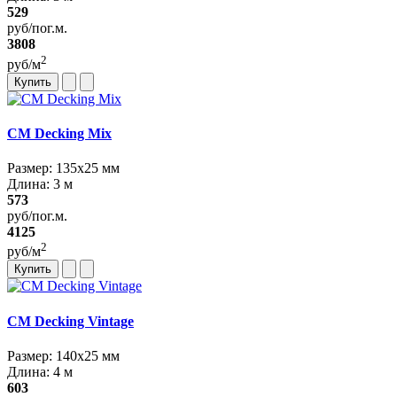
529
руб/пог.м.
3808
2
руб/м
Купить
CM Decking Mix
Размер: 135х25 мм
Длина: 3 м
573
руб/пог.м.
4125
2
руб/м
Купить
CM Decking Vintage
Размер: 140х25 мм
Длина: 4 м
603