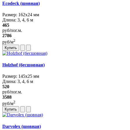
Ecodeck (шовная)
Размер: 162х24 мм
Длина: 3, 4, 6 м
465
руб/пог.м.
2786
2
руб/м
Купить
Holzhof (бесшовная)
Размер: 145х25 мм
Длина: 3, 4, 6 м
520
руб/пог.м.
3588
2
руб/м
Купить
Darvolex (шовная)