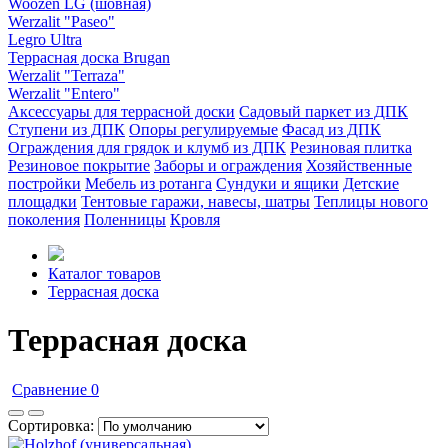
Woozen LG (шовная)
Werzalit "Paseo"
Legro Ultra
Террасная доска Brugan
Werzalit "Terraza"
Werzalit "Entero"
Аксессуары для террасной доски
Садовый паркет из ДПК
Ступени из ДПК
Опоры регулируемые
Фасад из ДПК
Ограждения для грядок и клумб из ДПК
Резиновая плитка
Резиновое покрытие
Заборы и ограждения
Хозяйственные
постройки
Мебель из ротанга
Сундуки и ящики
Детские
площадки
Тентовые гаражи, навесы, шатры
Теплицы нового
поколения
Поленницы
Кровля
Каталог товаров
Террасная доска
Террасная доска
Сравнение
0
Сортировка: