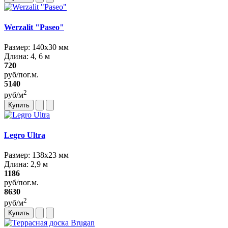
Werzalit "Paseo"
Размер: 140х30 мм
Длина: 4, 6 м
720
руб/пог.м.
5140
2
руб/м
Купить
Legro Ultra
Размер: 138х23 мм
Длина: 2,9 м
1186
руб/пог.м.
8630
2
руб/м
Купить