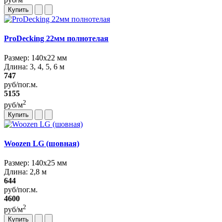
Купить
ProDecking 22мм полнотелая
Размер: 140х22 мм
Длина: 3, 4, 5, 6 м
747
руб/пог.м.
5155
2
руб/м
Купить
Woozen LG (шовная)
Размер: 140х25 мм
Длина: 2,8 м
644
руб/пог.м.
4600
2
руб/м
Купить