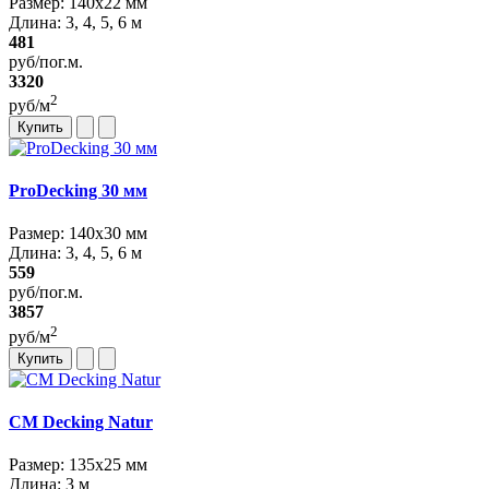
Размер: 140х22 мм
Длина: 3, 4, 5, 6 м
481
руб/пог.м.
3320
2
руб/м
Купить
ProDecking 30 мм
Размер: 140х30 мм
Длина: 3, 4, 5, 6 м
559
руб/пог.м.
3857
2
руб/м
Купить
CM Decking Natur
Размер: 135х25 мм
Длина: 3 м