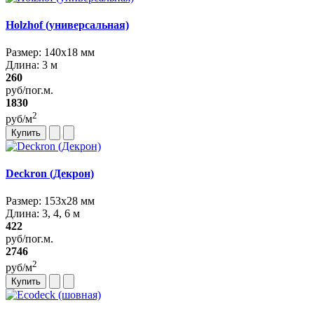
Holzhof (универсальная)
Размер: 140x18 мм
Длина: 3 м
260
руб/пог.м.
1830
2
руб/м
Купить
Deckron (Декрон)
Размер: 153х28 мм
Длина: 3, 4, 6 м
422
руб/пог.м.
2746
2
руб/м
Купить