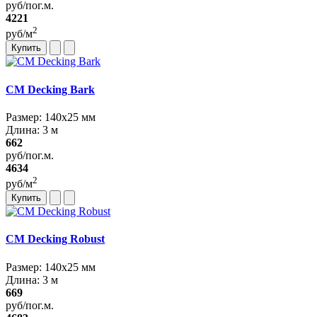
руб/пог.м.
4221
2
руб/м
Купить
CM Decking Bark
Размер: 140х25 мм
Длина: 3 м
662
руб/пог.м.
4634
2
руб/м
Купить
CM Decking Robust
Размер: 140х25 мм
Длина: 3 м
669
руб/пог.м.