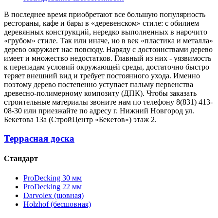
В последнее время приобретают все большую популярность
рестораны, кафе и бары в «деревенском» стиле: с обилием
деревянных конструкций, нередко выполненных в нарочито
«грубом» стиле. Так или иначе, но в век «пластика и металла»
дерево окружает нас повсюду. Наряду с достоинствами дерево
имеет и множество недостатков. Главный из них - уязвимость
к перепадам условий окружающей среды, достаточно быстро
теряет внешний вид и требует постоянного ухода. Именно
поэтому дерево постепенно уступает пальму первенства
древесно-полимерному композиту (ДПК). Чтобы заказать
строительные материалы звоните нам по телефону
8(831) 413-
08-30
или приезжайте по адресу
г. Нижний Новгород ул.
Бекетова 13а (СтройЦентр «Бекетов») этаж 2
.
Террасная доска
Стандарт
ProDecking 30 мм
ProDecking 22 мм
Darvolex (шовная)
Holzhof (бесшовная)