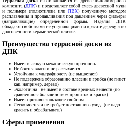
Террасная доска
изготавливается из древесно-полимерного
композита (
ДПК
) и представляет собой смесь древесной муки
и полимера (полиэтилена или
ПВХ
) полученную методом
расплавления и продавливания под давлением через фильеры
(направляющие) определенной формы. Изделия ДПК
обладают свойствами не уступающими по красоте дереву, а по
долговечности керамической плитке.
Преимущества террасной доски из
ДПК
Имеет высокую механическую прочность
Не боится влаги и не рассыхается
Устойчива к ультрафиолету (не выцветает)
Не подвержена образованию плесени и грибка (не гниет
как, например, дерево)
Экологична - не имеет в составе вредных веществ (по
сравнению с большинством пропиток и красок)
Имеет противоскользящие свойства
Легко моется и не требует постоянного ухода (не надо
красить и обрабатывать)
Сферы применения