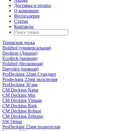
Акции
Доставка и оплата
О компании
Фотогалерея
Статьи
Контакты
Террасная доска
Holzhof (универсальная)
Deckron (Декрон)
Ecodeck (шовная)
Holzhof (бесшовная)
Darvolex (шовная)
ProDecking 22мм Стандарт
Prodecking 22мм эксклюзив
ProDecking 30 мм
CM Decking Natur
CM Decking Mix
CM Decking Vintage
CM Decking Bark
CM Decking Robust
CM Decking Zebrano
SW Ornus
ProDecking 22мм полнотелая