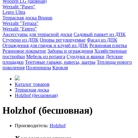
Woozen LG (шовная)
Werzalit "Paseo"
Legro Ultra
Террасная доска Brugan
Werzalit "Terraza"
Werzalit "Entero"
Аксессуары для террасной доски
Садовый паркет из ДПК
Ступени из ДПК
Опоры регулируемые
Фасад из ДПК
Ограждения для грядок и клумб из ДПК
Резиновая плитка
Резиновое покрытие
Заборы и ограждения
Хозяйственные
постройки
Мебель из ротанга
Сундуки и ящики
Детские
площадки
Тентовые гаражи, навесы, шатры
Теплицы нового
поколения
Поленницы
Кровля
Каталог товаров
Террасная доска
Holzhof (бесшовная)
Holzhof (бесшовная)
Производитель:
Holzhof